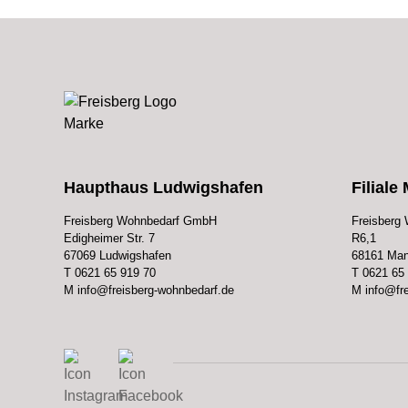
Haupthaus Ludwigshafen
Filial
Freisberg Wohnbedarf GmbH
Freisberg
Edigheimer Str. 7
R6,1
67069 Ludwigshafen
68161 Ma
T
0621 65 919 70
T
0621 65
M
info@freisberg-wohnbedarf.de
M
info@fr