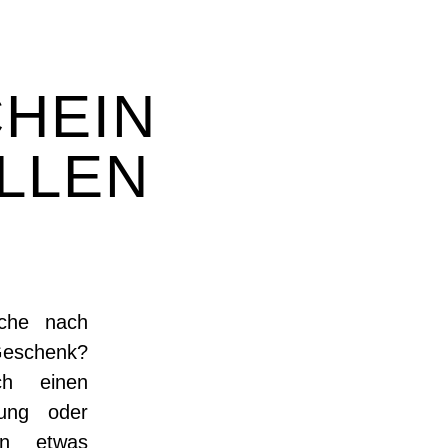
HEIN
LLEN
che nach
eschenk?
ch einen
ung oder
en etwas